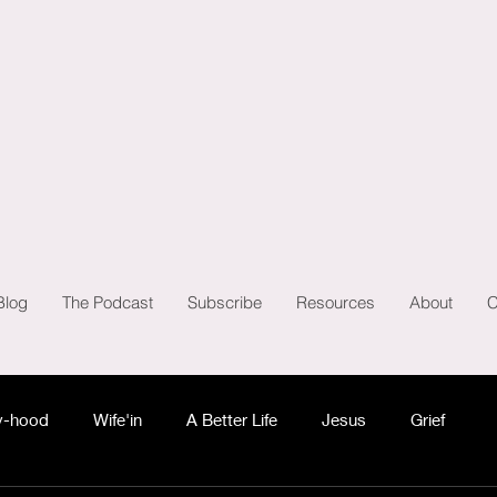
Blog
The Podcast
Subscribe
Resources
About
C
-hood
Wife'in
A Better Life
Jesus
Grief