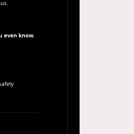
sus.
ou even know.
safety