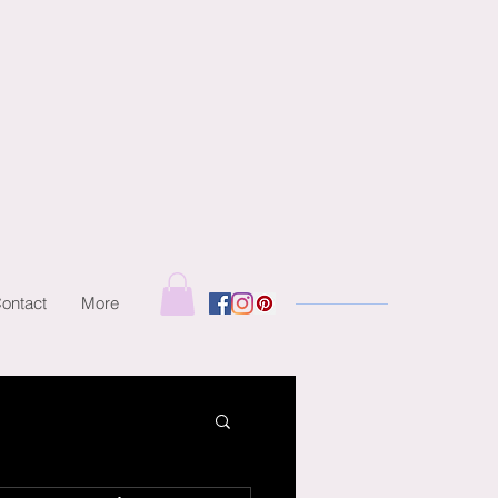
ontact
More