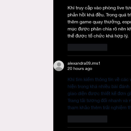
Khi truy cập vào phòng live tư
phản hồi khá đều. Trong quá t
thêm game quay thưởng, espor
mục được phân chia rõ nên kh
thể được tổ chức khá hợp lý.
Like
Reply
alexandra09.ims1
20 hours ago
Khi tìm kiếm thông tin về các w
hiện trong khá nhiều bài đánh
giao diện được thiết kế đơn g
Trang tải tương đối nhanh và
tham khảo thêm trải nghiệm th
Like
Reply