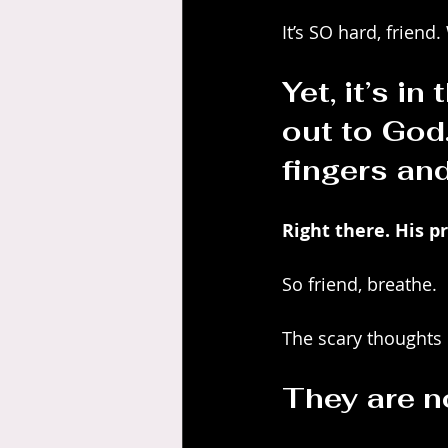
It’s SO hard, friend
Yet, it’s i
out to God
fingers and
Right there. His p
So friend, breathe.
The scary thoughts 
They are no