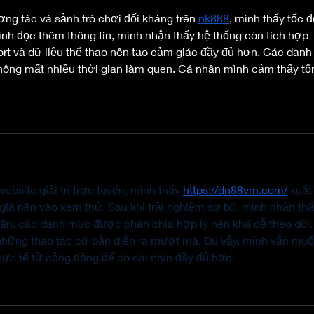
ơng tác và sảnh trò chơi đối kháng trên 
nk888
, mình thấy tốc đ
rình đọc thêm thông tin, mình nhận thấy hệ thống còn tích hợp 
t và dữ liệu thể thao nên tạo cảm giác đầy đủ hơn. Các danh
ông mất nhiều thời gian làm quen. Cá nhân mình cảm thấy tổ
ebsite giải trí trực tuyến, mình thấy 
https://dn88vm.com/
 xuất
 giá nên vào xem thử. Sau khi trải nghiệm sơ bộ, mình nhận thấ
iản, các danh mục được phân chia hợp lý nên khá dễ theo dõi.
 những thao tác cơ bản diễn ra mượt mà. Dù vậy, mình vẫn muố
ực tế từ cộng đồng để có cái nhìn đầy đủ hơn.