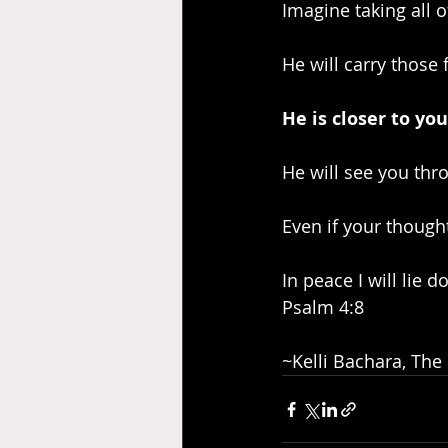
Imagine taking all 
He will carry those 
He is closer to yo
He will see you thr
Even if your thought
In peace I will lie 
Psalm 4:8
~Kelli Bachara, The