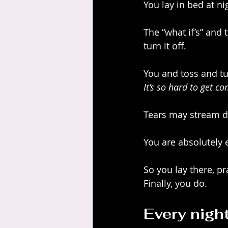
You lay in bed at ni
The “what if’s” and 
turn it off.
You and toss and tu
It’s so hard to get c
Tears may stream do
You are absolutely 
So you lay there, pr
Finally, you do.
Every nigh