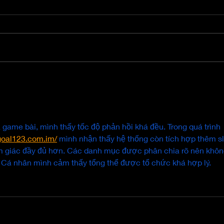
It's Hard to Believe Now,
Hey 
But this Too Shall Pass.
Nee
Heal
à game bài, mình thấy tốc độ phản hồi khá đều. Trong quá trình 
/goal123.com.im/
 mình nhận thấy hệ thống còn tích hợp thêm sl
ảm giác đầy đủ hơn. Các danh mục được phân chia rõ nên khôn
. Cá nhân mình cảm thấy tổng thể được tổ chức khá hợp lý.