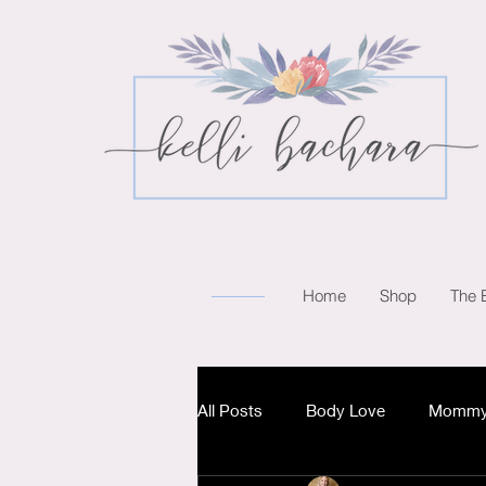
Home
Shop
The 
All Posts
Body Love
Mommy