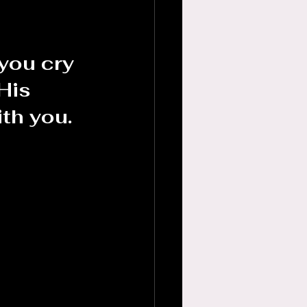
 you cry 
His 
ith you.